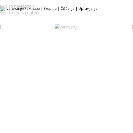
Skip to navigation
varovanje@aktiva.si
|
Skupina
|
Čiščenje
|
Upravljanje
Skip to main content