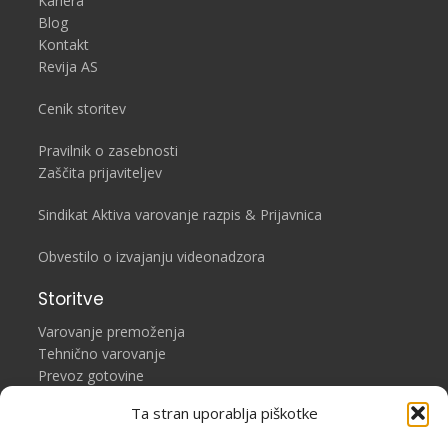
Kariera
Blog
Kontakt
Revija AS
Cenik storitev
Pravilnik o zasebnosti
Zaščita prijaviteljev
Sindikat Aktiva varovanje razpis
&
Prijavnica
Obvestilo o izvajanju videonadzora
Storitve
Varovanje premoženja
Tehnično varovanje
Prevoz gotovine
Varstveni inženiring
Ta stran uporablja piškotke
Varnostno nadzorni center (VNC)
Izobraževalni center