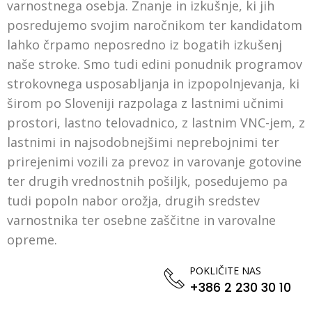
varnostnega osebja. Znanje in izkušnje, ki jih
posredujemo svojim naročnikom ter kandidatom
lahko črpamo neposredno iz bogatih izkušenj
naše stroke. Smo tudi edini ponudnik programov
strokovnega usposabljanja in izpopolnjevanja, ki
širom po Sloveniji razpolaga z lastnimi učnimi
prostori, lastno telovadnico, z lastnim VNC-jem, z
lastnimi in najsodobnejšimi neprebojnimi ter
prirejenimi vozili za prevoz in varovanje gotovine
ter drugih vrednostnih pošiljk, posedujemo pa
tudi popoln nabor orožja, drugih sredstev
varnostnika ter osebne zaščitne in varovalne
opreme.
POKLIČITE NAS
+386 2 230 30 10