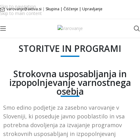
Skip to navigation
varovanje@aktiva.si
|
Skupina
|
Čiščenje
|
Upravljanje
Skip to main content
STORITVE IN PROGRAMI
Strokovna usposabljanja in
izpopolnjevanje varnostnega
osebja
Smo edino podjetje za zasebno varovanje v
Sloveniji, ki poseduje javno pooblastilo in vsa
potrebna dovoljenja za izvajanje programov
strokovnih usposabljanj in izpopolnjevanj