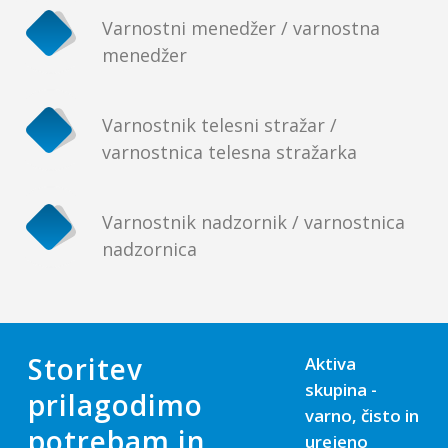
Varnostni menedžer / varnostna
menedžer
Varnostnik telesni stražar /
varnostnica telesna stražarka
Varnostnik nadzornik / varnostnica
nadzornica
Storitev
Aktiva
skupina -
prilagodimo
varno, čisto in
potrebam in
urejeno