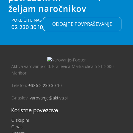
željam naročnikov
POKLIČITE NAS
ODDAJTE POVPRAŠEVANJE
02 230 30 10
Aktiva varovanje d.d. Kraljeviča Marka ulica 5 SI–2000
Maribor
Telefon:
+386 2 230 30 10
E-naslov:
varovanje@aktiva.si
Koristne povezave
O skupini
O nas