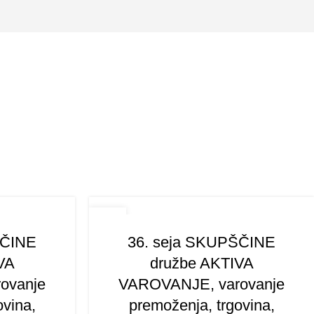
18
JUL
ŠČINE
36. seja SKUPŠČINE
VA
družbe AKTIVA
ovanje
VAROVANJE, varovanje
ovina,
premoženja, trgovina,