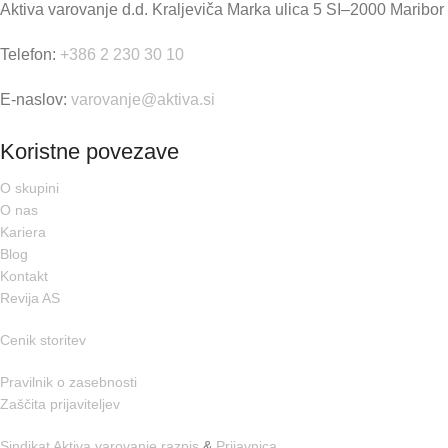
Aktiva varovanje d.d. Kraljeviča Marka ulica 5 SI–2000 Maribor
Telefon:
+386 2 230 30 10
E-naslov:
varovanje@aktiva.si
Koristne povezave
O skupini
O nas
Kariera
Blog
Kontakt
Revija AS
Cenik storitev
Pravilnik o zasebnosti
Zaščita prijaviteljev
Sindikat Aktiva varovanje razpis
&
Prijavnica