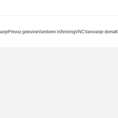
vanje
Prevoz gotovine
Varstveni inženiring
VNC
Varovanje doma
K