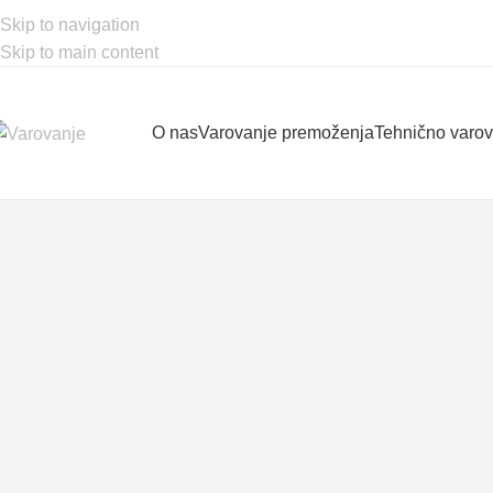
Skip to navigation
Skip to main content
O nas
Varovanje premoženja
Tehnično varo