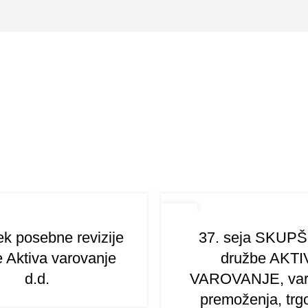
16
JAN
k posebne revizije
37. seja SKUP
 Aktiva varovanje
družbe AKTI
d.d.
VAROVANJE, var
premoženja, trg