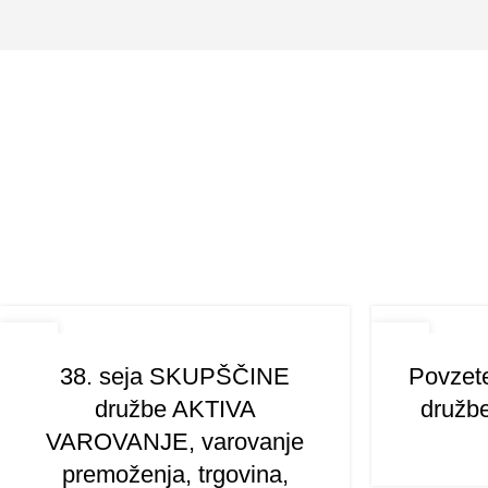
17
22
JUL
JAN
38. seja SKUPŠČINE
Povzete
družbe AKTIVA
družbe
VAROVANJE, varovanje
premoženja, trgovina,